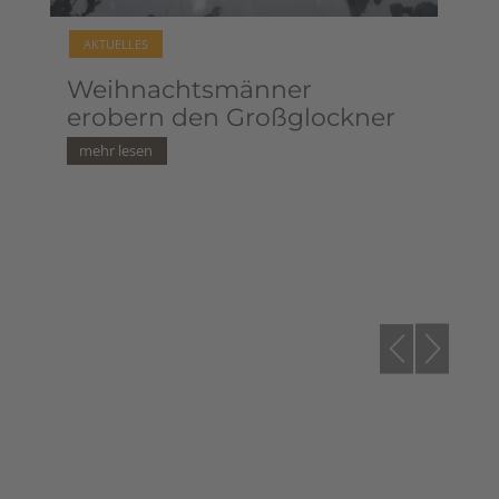
AKTUELLES
AK
Weihnachtsmänner
Li
erobern den Großglockner
wü
un
We
da
Ge
vi
un
Be
Pa