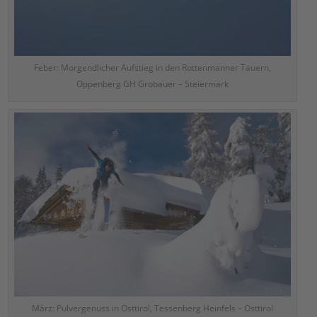
Feber: Morgendlicher Aufstieg in den Rottenmanner Tauern,
Oppenberg GH Grobauer – Steiermark
März: Pulvergenuss in Osttirol, Tessenberg Heinfels – Osttirol