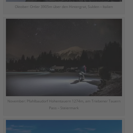
Oktober: Ortler 3905m über den Hintergrat, Sulden – Italien
November: Pfahlbaudorf Hohentauern 1274m, am Triebener Tauern
Pass – Steiermark