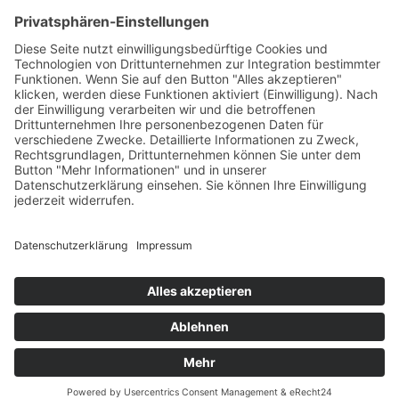
Klettern im Gesäuse mit Bergführer
9. August 2026 to 27. Oktober 2026
alle Termine im Überblick
© Paul Sodamin
Presseberichte
Links
AGB
Impressum
Datenschutz