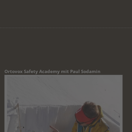
In der Steirer Krone am 9.Jänner 2022
anklicken