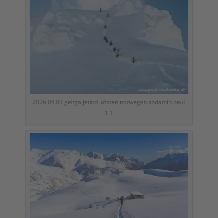
2026 04 03 geitgaljetind lofoten norwegen sodamin paul
1 1