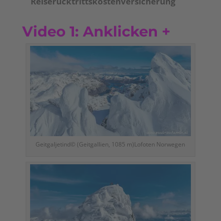
Reiserücktrittskostenversicherung
Video 1: Anklicken +
Geitgaljetind© (Geitgallien, 1085 m)Lofoten Norwegen