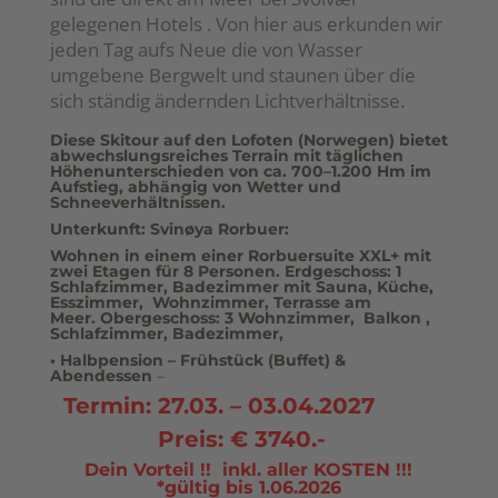
gelegenen Hotels . Von hier aus erkunden wir
jeden Tag aufs Neue die von Wasser
umgebene Bergwelt und staunen über die
sich ständig ändernden Lichtverhältnisse.
Diese Skitour auf den Lofoten (Norwegen) bietet
abwechslungsreiches Terrain mit täglichen
Höhenunterschieden von ca. 700–1.200 Hm im
Aufstieg, abhängig von Wetter und
Schneeverhältnissen.
Unterkunft: Svinøya Rorbuer:
Wohnen in einem einer
Rorbuersuite XXL+ mit
zwei Etagen für 8 Personen.
Erdgeschoss:
1
Schlafzimmer, Badezimmer mit Sauna, Küche,
Esszimmer, Wohnzimmer, Terrasse am
Meer.
Obergeschoss:
3 Wohnzimmer, Balkon ,
Schlafzimmer, Badezimmer,
•
Halbpension
– Frühstück (Buffet) &
Abendessen
–
Termin: 27.03. – 03.04.2027
Preis: € 3740.-
Dein
Vorteil !! inkl. aller KOSTEN !!!
*gültig bis 1.06.2026