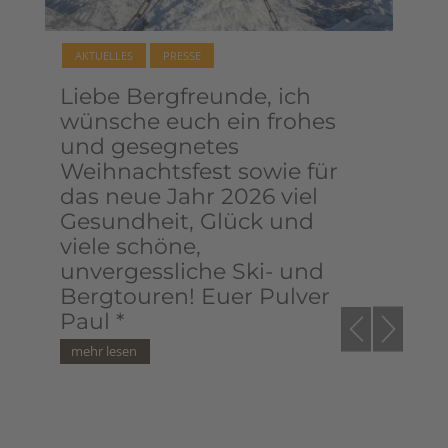
AKTUELLES
PRESSE
AK
Liebe Bergfreunde, ich
Be
wünsche euch ein frohes
20
und gesegnetes
Weihnachtsfest sowie für
das neue Jahr 2026 viel
Gesundheit, Glück und
viele schöne,
unvergessliche Ski- und
Bergtouren! Euer Pulver
Paul *