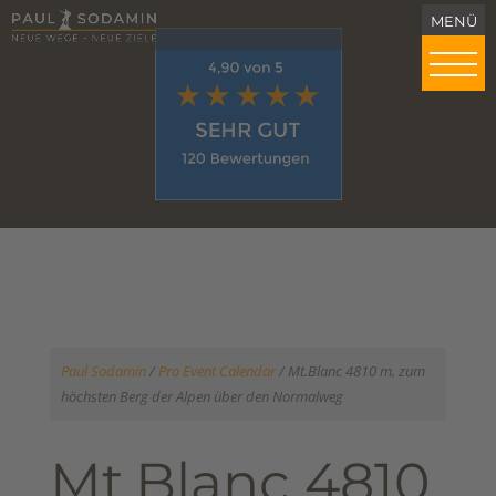
Paul Sodamin
/
Pro Event Calendar
/
Mt.Blanc 4810 m, zum
höchsten Berg der Alpen über den Normalweg
Mt.Blanc 4810