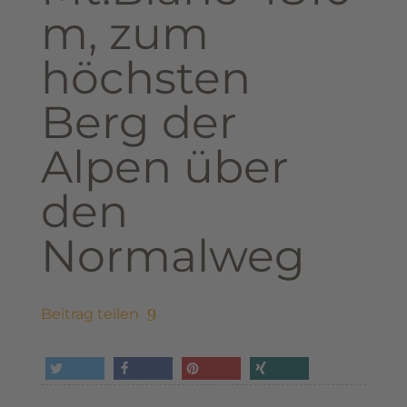
m, zum
höchsten
Berg der
Alpen über
den
Normalweg
Beitrag teilen
tweet
share
pin it
share