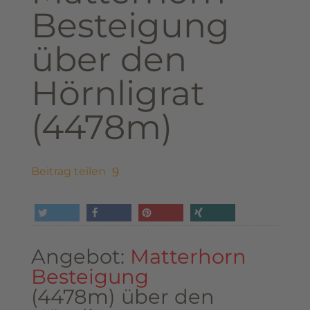
Besteigung
über den
Hörnligrat
(4478m)
Beitrag teilen
tweet
share
pin it
share
Angebot:
Matterhorn
Besteigung
(4478m) über den