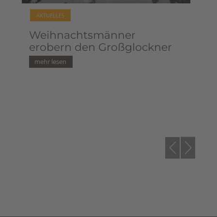
AKTUELLES
PRESSE
männer
Liebe Bergfreunde, i
 Großglockner
wünsche euch ein fr
und gesegnetes
Weihnachtsfest sowie
das neue Jahr 2026 vi
Gesundheit, Glück u
viele schöne,
unvergessliche Ski- 
Bergtouren! Euer Pul
Paul *