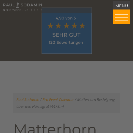
Paul Sodamin
/
Pro Event Calendar
/
Matterhorn Besteigung
über den Hörnligrat (4478m)
Matterhorn