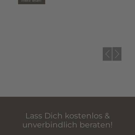
Weihnachtsfest sowie für
das neue Jahr 2026 viel
Gesundheit, Glück und
viele schöne,
unvergessliche Ski- und
Bergtouren! Euer Pulver
Paul *
Lass Dich kostenlos &
unverbindlich beraten!