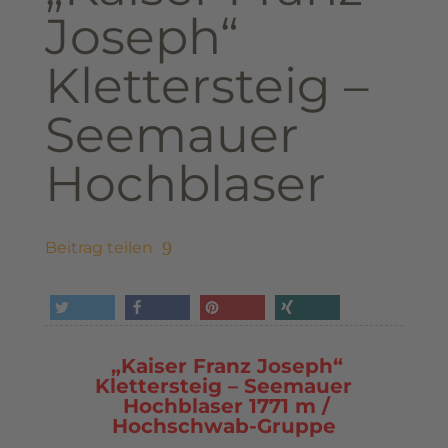
Joseph“
Klettersteig –
Seemauer
Hochblaser
Beitrag teilen
tweet
share
pin it
share
„Kaiser Franz Joseph“
Klettersteig – Seemauer
Hochblaser 1771 m /
Hochschwab-Gruppe