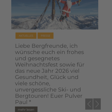
AKTUELLES
PRESSE
AK
Liebe Bergfreunde, ich
Be
wünsche euch ein frohes
20
und gesegnetes
Weihnachtsfest sowie für
das neue Jahr 2026 viel
Gesundheit, Glück und
viele schöne,
unvergessliche Ski- und
Bergtouren! Euer Pulver
Paul *