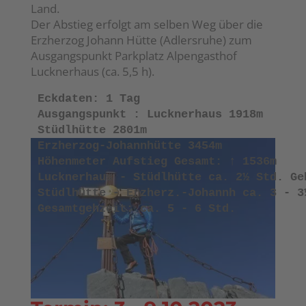
Land.
Der Abstieg erfolgt am selben Weg über die
Erzherzog Johann Hütte (Adlersruhe) zum
Ausgangspunkt Parkplatz Alpengasthof
Lucknerhaus (ca. 5,5 h).
 Eckdaten: 1 Tag
 Ausgangspunkt : Lucknerhaus 1918m
 Stüdlhütte 2801m                       
 Erzherzog-Johannhütte 3454m
 Höhenmeter Aufstieg Gesamt: ↑ 1536m
 Lucknerhaus - Stüdlhütte ca. 2½ Std. Ge
 Stüdlhütte - Erzherz.-Johannh ca. 3 - 3
 Gesamtgehzeit: ca. 5 - 6 Std.