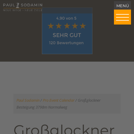
Paul Sodamin
/
Pro Event Calendar
/
Großglockner
Besteigung 3798m Normalweg
Großglockner