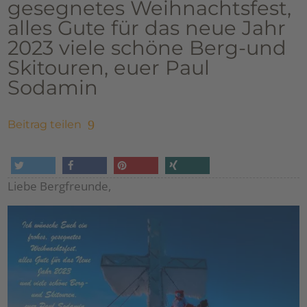
gesegnetes Weihnachtsfest,
alles Gute für das neue Jahr
2023 viele schöne Berg-und
Skitouren, euer Paul
Sodamin
Beitrag teilen
Liebe Bergfreunde,
tweet
share
pin it
share