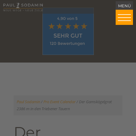
Paul Sodamin
/
Pro Event Calendar
/
Der Gamskögelgrat
2386 m in den Triebener Tauern
Der