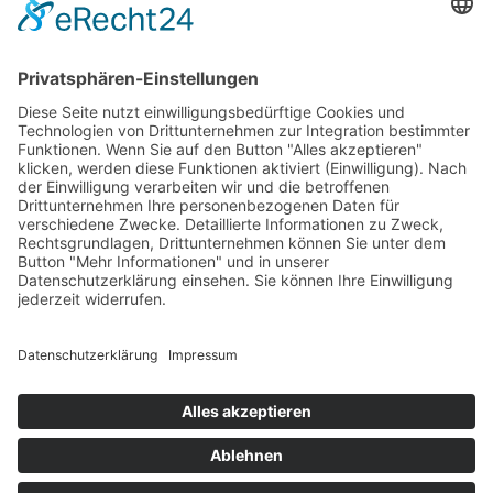
Klettern im Gesäuse mit Bergführer
9. August 2026 to 27. Oktober 2026
alle Termine im Überblick
© Paul Sodamin
Presseberichte
Links
AGB
Impressum
Datenschutz