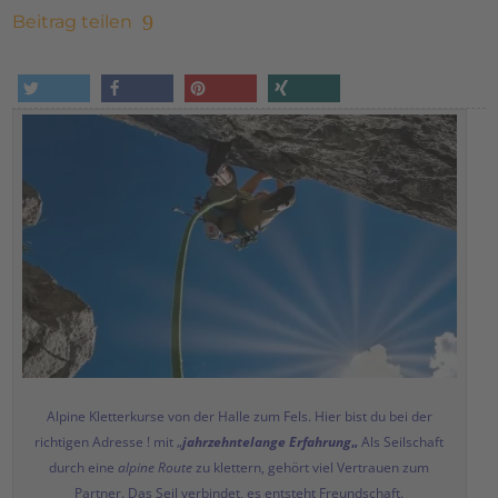
Beitrag teilen
tweet
share
pin it
share
Alpine Kletterkurse von der Halle zum Fels. Hier bist du bei der
richtigen Adresse ! mit „
jahrzehntelange Erfahrung
„
Als Seilschaft
durch eine
alpine Route
zu klettern, gehört viel Vertrauen zum
Partner. Das Seil verbindet, es entsteht Freundschaft.