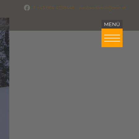
T +43 664 4238448
paul.sodamin@aon.at