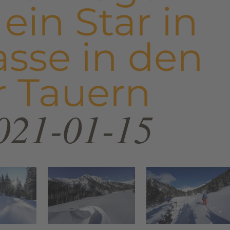
ein Star in
asse in den
r Tauern
021-01-15