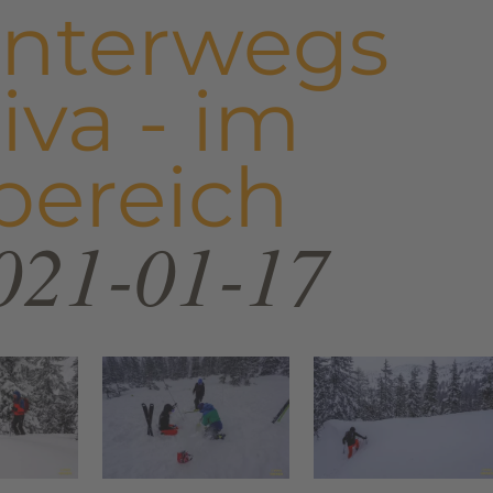
unterwegs
iva - im
bereich
021-01-17