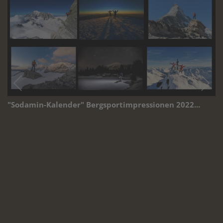
"Sodamin-Kalender" Bergsportimpressionen 2022...