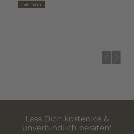
teuflischen Gesicht.- oder
irr
die verkannte Schönheit
Lass Dich kostenlos &
unverbindlich beraten!