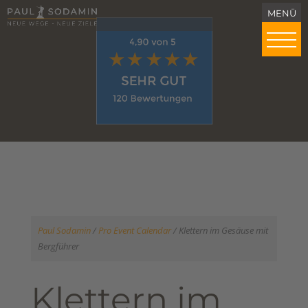
Paul Sodamin
/
Pro Event Calendar
/
Klettern im Gesäuse mit
Bergführer
Klettern im