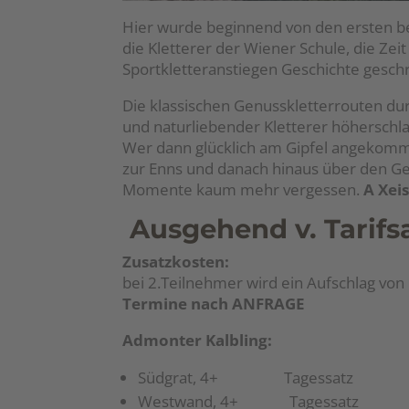
Hier wurde beginnend von den ersten be
die Kletterer der Wiener Schule, die Zei
Sportkletteranstiegen Geschichte gesch
Die klassischen Genusskletterrouten du
und naturliebender Kletterer höherschl
Wer dann glücklich am Gipfel angekomm
zur Enns und danach hinaus über den G
Momente kaum mehr vergessen.
A Xeis
Ausgehend v. Tarifsa
Zusatzkosten:
bei 2.Teilnehmer wird ein Aufschlag vo
Termine nach ANFRAGE
Admonter Kalbling:
Südgrat, 4+ Tagessatz
Westwand, 4+ Tagessatz