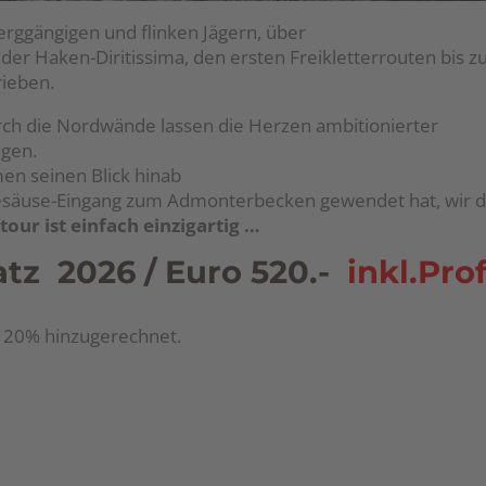
rggängigen und flinken Jägern, über
t der Haken-Diritissima, den ersten Freikletterrouten bis
rieben.
rch die Nordwände lassen die Herzen ambitionierter
agen.
en seinen Blick hinab
esäuse-Eingang zum Admonterbecken gewendet hat, wir d
tour ist einfach einzigartig …
tz 2026 / Euro 520.-
inkl.Prof
n 20% hinzugerechnet.