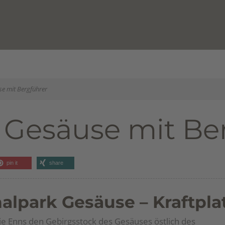
se mit Bergführer
m Gesäuse mit Be
pin it
share
nalpark Gesäuse – Kraftpla
e Enns den Gebirgsstock des Gesäuses östlich des