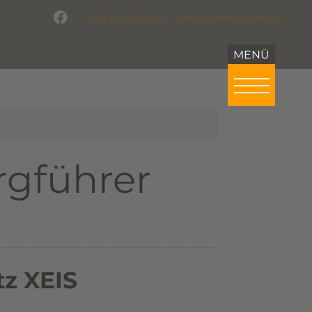
T +43 664 4238448
paul.sodamin@aon.at
rgführer
tz XEIS