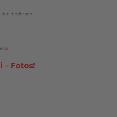
 zu den modernen
iese
i – Fotos!