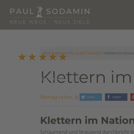
Paul Sodamin
/
Pro Event Calendar
/
Klettern im Gesäu
Klettern i
Beitrag teilen
tweet
share
Klettern im Natio
Schäumend und brausend durchbricht di